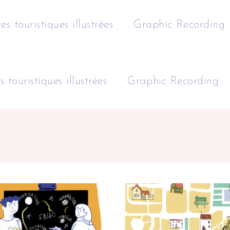
es touristiques illustrées
Graphic Recording
 touristiques illustrées
Graphic Recording