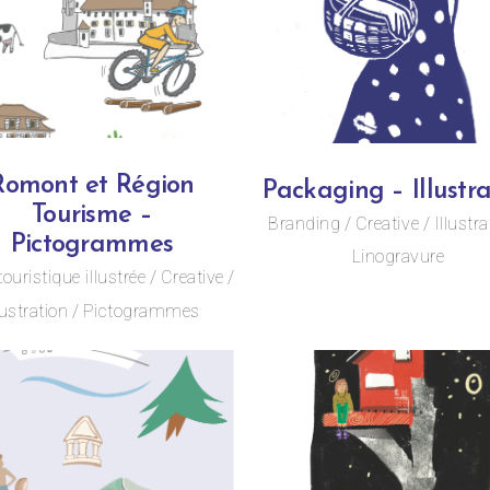
Romont et Région
Packaging – Illustra
Tourisme –
Branding
Creative
Illustra
Pictogrammes
Linogravure
touristique illustrée
Creative
lustration
Pictogrammes