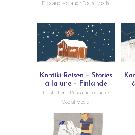
Réseaux sociaux
Social Media
Kontiki Reisen – Stories
Kon
à la une – Finlande
à
Illustration
Réseaux sociaux
Illu
Social Media