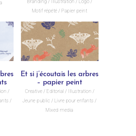
Branding
Illustration
Logo
a
Motif répété
Papier peint
rbres
Et si j’écoutais les arbres
nts
– papier peint
tion
Creative
Editorial
Illustration
ants
Jeune public
Livre pour enfants
Mixed media