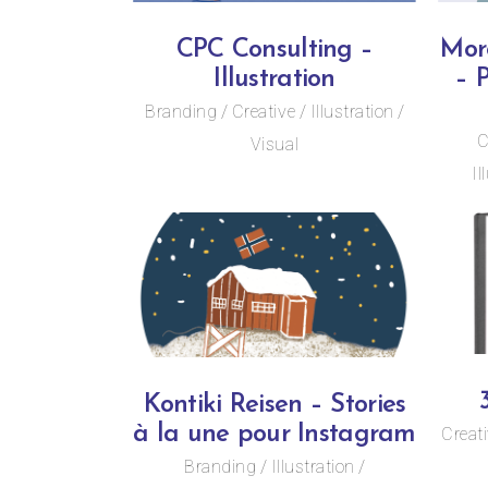
CPC Consulting –
Mor
Illustration
– 
Branding
Creative
Illustration
C
Visual
Il
Kontiki Reisen – Stories
à la une pour Instagram
Creat
Branding
Illustration