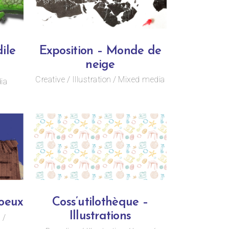
ile
Exposition – Monde de
neige
Creative
Illustration
Mixed media
ia
oeux
Coss’utilothèque –
Illustrations
s