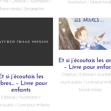
t me
Creative
Illustration
Illustration
Mixed medi
ixed media
Sérigraphie
Et si j’écoutais les a
– Livre pour enfa
Creative
Editorial
Illustra
Et si j’écoutais les
Jeune public
Livre pour enf
bres… – Livre pour
enfants
Mixed media
Editorial
Illustration
e public
Livre pour enfants