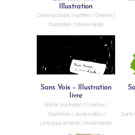
Illustration
Cartes postales illustrées
Creative
Illustration
Mixed media
Sans Voix – Illustration
So
livre
Atelier illustration
Creative
Illustration
Jeune public
Carte 
Livre pour enfants
Mixed media