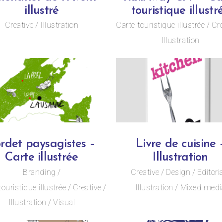
illustré
touristique illustr
Creative
Illustration
Carte touristique illustrée
Cr
Illustration
rdet paysagistes –
Livre de cuisine 
Carte illustrée
Illustration
Branding
Creative
Design
Editori
touristique illustrée
Creative
Illustration
Mixed medi
Illustration
Visual