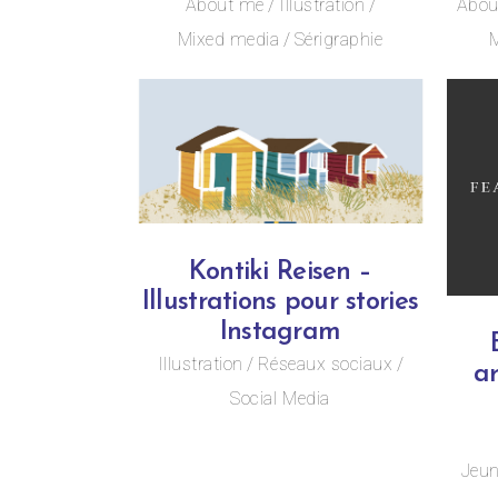
About me
Illustration
Abou
Mixed media
Sérigraphie
M
Kontiki Reisen –
Illustrations pour stories
Instagram
Illustration
Réseaux sociaux
ar
Social Media
Jeun