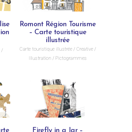
lise
Romont Région Tourisme
tion
– Carte touristique
illustrée
Carte touristique illustrée
Creative
e
Illustration
Pictogrammes
rte
Firefly in a Jar –