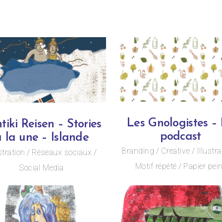
Les Gnologistes –
tiki Reisen – Stories
podcast
 la une – Islande
Branding
Creative
Illustra
stration
Réseaux sociaux
Motif répété
Papier pei
Social Media