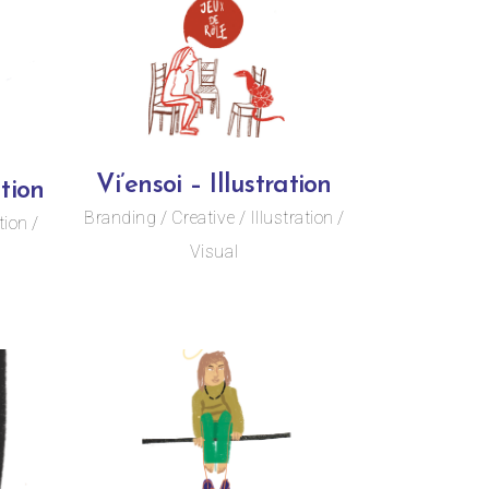
Vi’ensoi – Illustration
tion
Branding
Creative
Illustration
tion
Visual