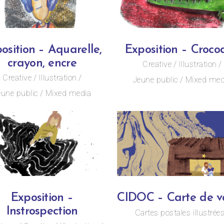
osition – Aquarelle,
Exposition – Crocod
crayon, encre
Creative
Illustration
Creative
Illustration
Jeune public
Mixed med
eune public
Mixed media
Exposition –
CIDOC – Carte de v
Instrospection
Cartes postales illustrée