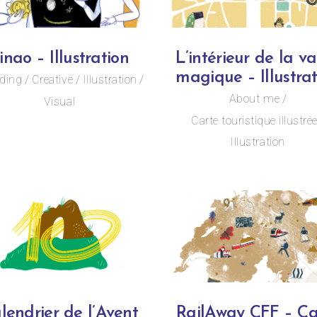
inao – Illustration
L’intérieur de la va
magique – Illustra
ding
Creative
Illustration
About me
Visual
Carte touristique illustré
Illustration
lendrier de l’Avent
RailAway CFF – Ca