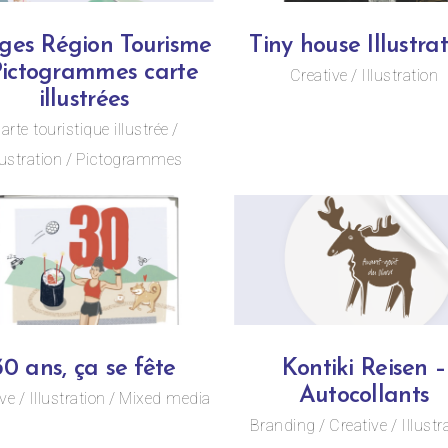
ges Région Tourisme
Tiny house Illustra
Pictogrammes carte
Creative
Illustration
illustrées
arte touristique illustrée
lustration
Pictogrammes
30 ans, ça se fête
Kontiki Reisen –
Autocollants
ive
Illustration
Mixed media
Branding
Creative
Illustr