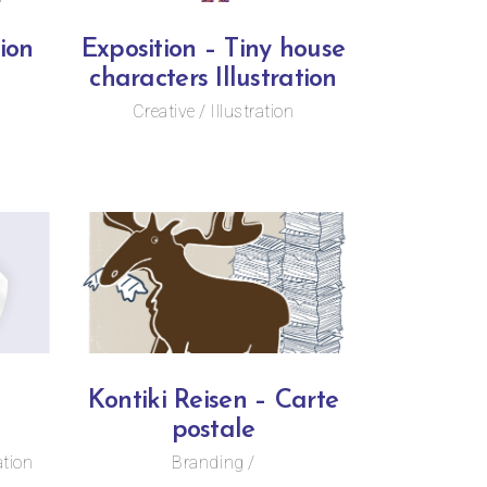
tion
Exposition – Tiny house
characters Illustration
Creative
Illustration
Kontiki Reisen – Carte
postale
ation
Branding