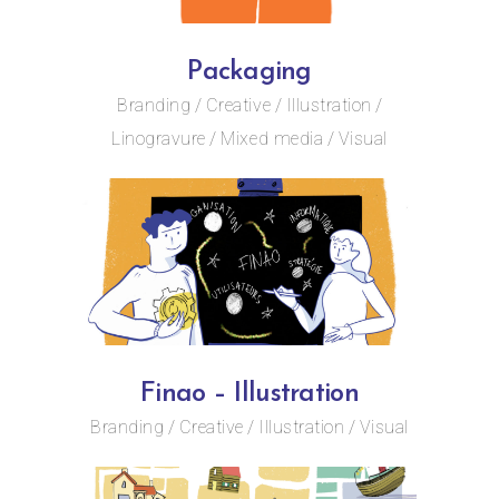
Packaging
Branding
Creative
Illustration
Linogravure
Mixed media
Visual
Finao – Illustration
Branding
Creative
Illustration
Visual