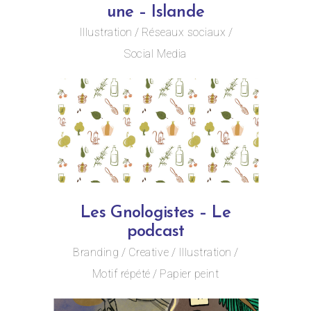
une – Islande
Illustration
Réseaux sociaux
Social Media
Les Gnologistes – Le
podcast
Branding
Creative
Illustration
Motif répété
Papier peint