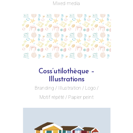
Mixed media
Coss’utilothèque –
Illustrations
Branding
Illustration
Logo
Motif répété
Papier peint