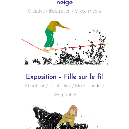
neige
Creative
Illustration
Mixed media
Exposition – Fille sur le fil
About me
Illustration
Mixed media
Sérigraphie